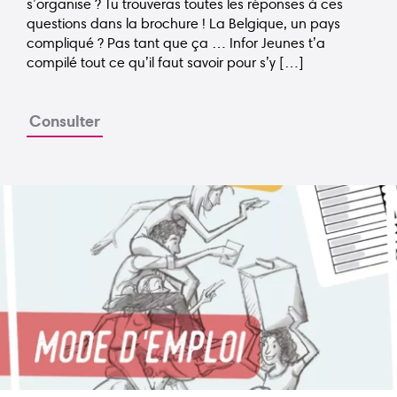
s’organise ? Tu trouveras toutes les réponses à ces
questions dans la brochure ! La Belgique, un pays
compliqué ? Pas tant que ça … Infor Jeunes t’a
Guide bons plans
Animat
compilé tout ce qu’il faut savoir pour s’y […]
Points relais
Consulter