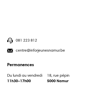
081 223 812
centre@inforjeunesnamur.be
Permanences
Du lundi au vendredi
18, rue pépin
11h30–17h00
5000 Namur