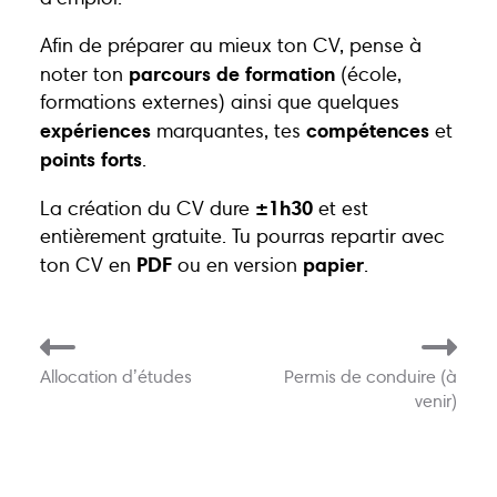
Actions
Animations
Afin de préparer au mieux ton CV, pense à
parcours de formation
noter ton
(école,
Points-relais
Écoles
formations externes) ainsi que quelques
expériences
compétences
marquantes, tes
et
Publications
Bons plans
points forts
.
±1h30
La création du CV dure
et est
Kots
Jobs
entièrement gratuite. Tu pourras repartir avec
PDF
papier
ton CV en
ou en version
.
FAQ
Services
Contact
Allocation d’études
Permis de conduire (à
venir)
081 223 812