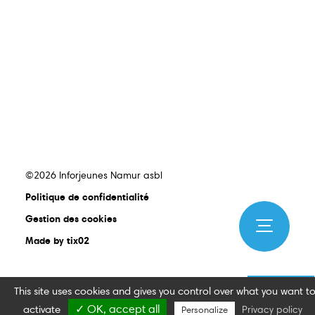
©2026 Inforjeunes Namur asbl
Politique de confidentialité
Gestion des cookies
Made by tix02
This site uses cookies and gives you control over what you want t
✓ OK, accept all
activate
Privacy policy
Personalize
Publications
Guides
Jobs
Kots
Services