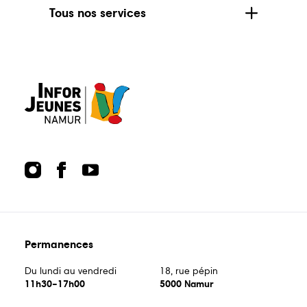
centre@inforjeunesnamur.be
Tous nos services
Du lundi au vendredi
18, rue pépin
11h30–17h00
5000 Namur
Guide
Guide
Animations
écoles
bons
Permanences
plans
Du lundi au vendredi
18, rue pépin
11h30–17h00
5000 Namur
Publications
Points