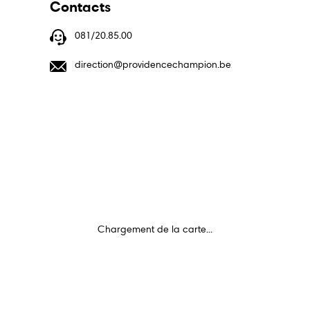
Contacts
centre@inforjeunesnamur.be
081/20.85.00
direction@providencechampion.be
Du lundi au vendredi
18, rue pépin
11h30–17h00
5000 Namur
Chargement de la carte...