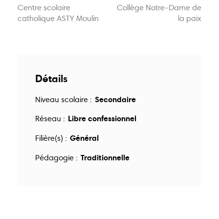
Centre scolaire
Collège Notre-Dame de
Actions
Animations
catholique ASTY Moulin
la paix
Points-relais
Écoles
Publications
Bons plans
Détails
Kots
Jobs
Secondaire
Niveau scolaire :
Libre confessionnel
Réseau :
FAQ
Services
Général
Filière(s) :
Contact
Traditionnelle
Pédagogie :
081 223 812