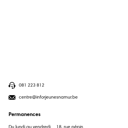
Guide bons plans
Animat
Points relais
081 223 812
centre@inforjeunesnamur.be
Permanences
Du lundi au vendredi
18, rue pépin