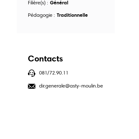
Général
Filière(s) :
Traditionnelle
Pédagogie :
Contacts
081/72.90.11
dir.generale@asty-moulin.be