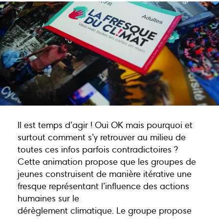
Actions
Animations
Points-relais
Écoles
Publications
Bons plans
Kots
Jobs
FAQ
Services
Il est temps d’agir ! Oui OK mais pourquoi et
surtout comment s’y retrouver au milieu de
Contact
toutes ces infos parfois contradictoires ?
Cette animation propose que les groupes de
jeunes construisent de manière itérative une
fresque représentant l’influence des actions
humaines sur le
081 223 812
dérèglement climatique. Le groupe propose