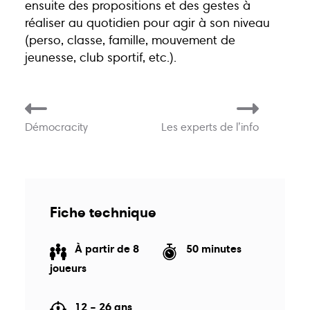
ensuite des propositions et des gestes à
centre@inforjeunesnamur.be
réaliser au quotidien pour agir à son niveau
(perso, classe, famille, mouvement de
jeunesse, club sportif, etc.).
Démocracity
Les experts de l’info
Du lundi au vendredi
18, rue pépin
11h30–17h00
5000 Namur
Fiche technique
À partir de 8
50 minutes
joueurs
12 – 26 ans