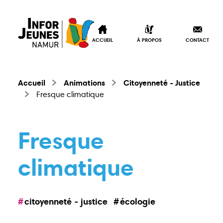
ACCUEIL
À PROPOS
CONTACT
Accueil
Animations
Citoyenneté - Justice
Fresque climatique
Fresque
climatique
citoyenneté - justice
écologie
Accueil
À propos