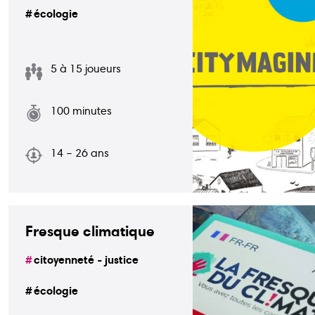
écologie
Actions
Animations
Points-relais
Écoles
5 à 15 joueurs
Publications
Bons plans
100 minutes
Kots
Jobs
14 – 26 ans
FAQ
Services
Contact
Fresque climatique
citoyenneté - justice
écologie
081 223 812