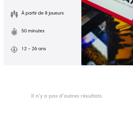
centre@inforjeunesnamur.be
À partir de 8 joueurs
50 minutes
12 – 26 ans
Du lundi au vendredi
18, rue pépin
11h30–17h00
5000 Namur
Il n’y a pas d’autres résultats