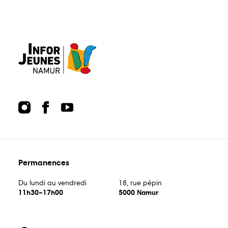
Guide
Guide
Animations
écoles
bons
plans
Publications
Points
relais
Permanences
Du lundi au vendredi
18, rue pépin
11h30–17h00
5000 Namur