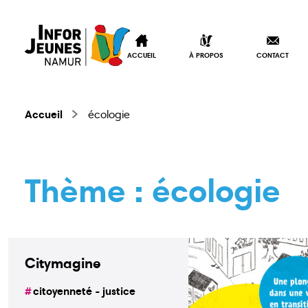
ACCUEIL
À PROPOS
CONTACT
Accueil
écologie
Thème :
écologie
Citymagine
citoyenneté - justice
Accueil
À propos