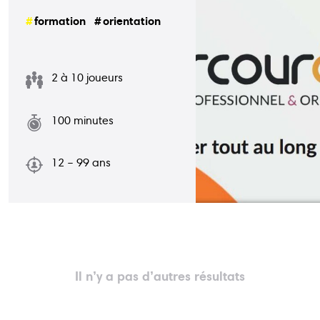
formation
orientation
Actions
Animations
Points-relais
Écoles
2 à 10 joueurs
Publications
Bons plans
100 minutes
Kots
Jobs
12 – 99 ans
FAQ
Services
Contact
Il n’y a pas d’autres résultats
081 223 812