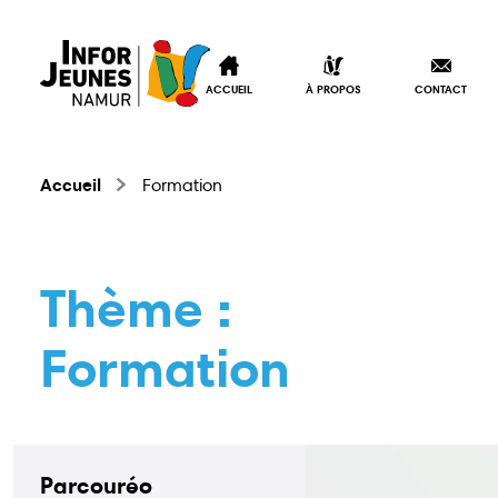
ACCUEIL
À PROPOS
CONTACT
Accueil
Formation
Thème :
Formation
Accueil
À propos
Parcouréo