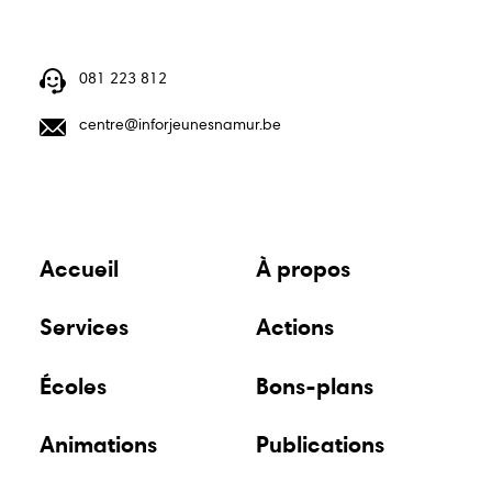
relais
081 223 812
centre@inforjeunesnamur.be
Accueil
À propos
Services
Actions
Écoles
Bons-plans
Animations
Publications