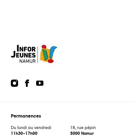
centre@inforjeunesnamur.be
Du lundi au vendredi
18, rue pépin
11h30–17h00
5000 Namur
Guide
Guide
Animations
écoles
bons
Permanences
plans
Du lundi au vendredi
18, rue pépin
11h30–17h00
5000 Namur
Publications
Points