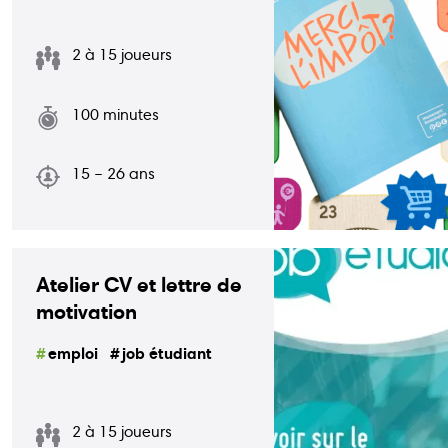
Actions
Animations
2 à 15 joueurs
Points-relais
Écoles
100 minutes
Publications
Bons plans
15 – 26 ans
Kots
Jobs
FAQ
Services
Atelier CV et lettre de
Contact
motivation
emploi
job étudiant
081 223 812
2 à 15 joueurs