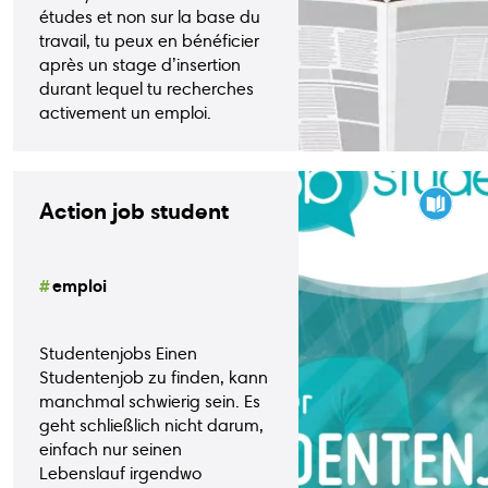
études et non sur la base du
travail, tu peux en bénéficier
après un stage d’insertion
Guide
Guide
Animations
durant lequel tu recherches
écoles
bons
activement un emploi.
plans
Publications
Points
relais
Action job student
emploi
Studentenjobs Einen
Studentenjob zu finden, kann
manchmal schwierig sein. Es
geht schließlich nicht darum,
einfach nur seinen
Lebenslauf irgendwo