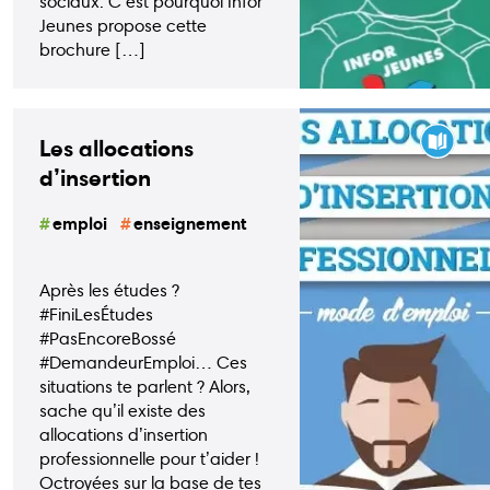
sociaux. C’est pourquoi Infor
Jeunes propose cette
brochure […]
Les allocations
d’insertion
professionnelle
emploi
enseignement
Après les études ?
#FiniLesÉtudes
#PasEncoreBossé
#DemandeurEmploi… Ces
situations te parlent ? Alors,
sache qu’il existe des
allocations d’insertion
professionnelle pour t’aider !
Octroyées sur la base de tes