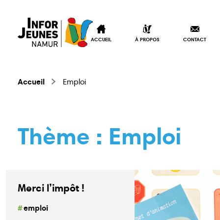
ACCUEIL
À PROPOS
CONTACT
Accueil
Emploi
Thème :
Emploi
Merci l’impôt !
emploi
Accueil
À propos