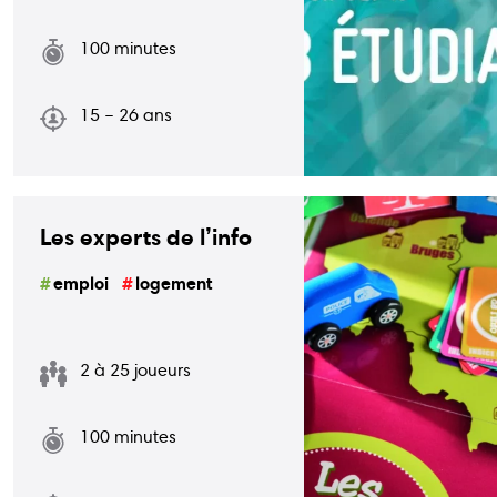
centre@inforjeunesnamur.be
100 minutes
15 – 26 ans
Du lundi au vendredi
18, rue pépin
Les experts de l’info
11h30–17h00
5000 Namur
emploi
logement
2 à 25 joueurs
100 minutes