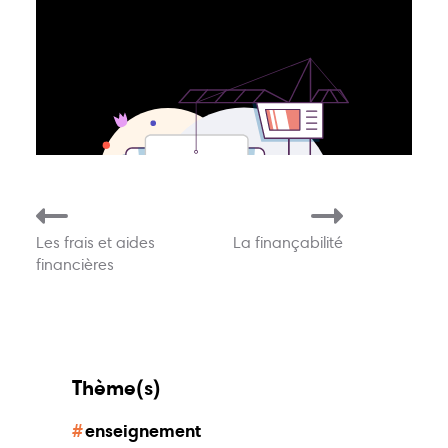
Actions
Animations
Points-relais
Écoles
Publications
Bons plans
Kots
Jobs
Les frais et aides
La finançabilité
FAQ
Services
financières
Contact
Thème(s)
081 223 812
enseignement