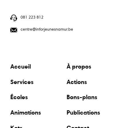
081 223 812
centre@inforjeunesnamur.be
Accueil
À propos
Services
Actions
Écoles
Bons-plans
Animations
Publications
Kots
Contact