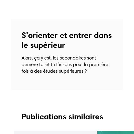
centre@inforjeunesnamur.be
S’orienter et entrer dans
le supérieur
Alors, ça y est, les secondaires sont
Du lundi au vendredi
18, rue pépin
derrière toi et tu t’inscris pour la première
11h30–17h00
5000 Namur
fois à des études supérieures ?
Publications similaires