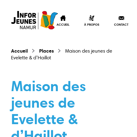
ACCUEIL
À PROPOS
CONTACT
Accueil
Places
Maison des jeunes de
Evelette & d’Haillot
Maison des
jeunes de
Evelette &
d’Haillot
Accueil
À propos