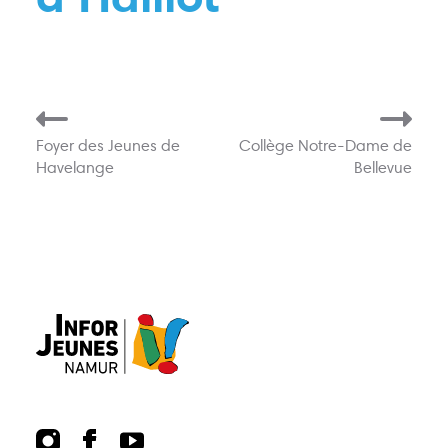
Actions
Animations
Points-relais
Écoles
Publications
Bons plans
Foyer des Jeunes de
Collège Notre-Dame de
Havelange
Bellevue
Kots
Jobs
FAQ
Services
Contact
081 223 812