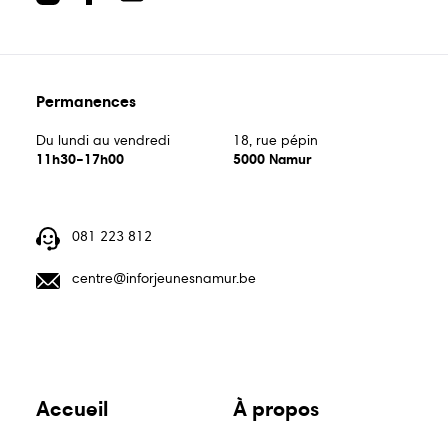
centre@inforjeunesnamur.be
Permanences
Du lundi au vendredi
18, rue pépin
11h30–17h00
5000 Namur
Du lundi au vendredi
18, rue pépin
Guide
Guide
Animations
11h30–17h00
5000 Namur
écoles
bons
081 223 812
plans
centre@inforjeunesnamur.be
Publications
Points
relais
Accueil
À propos