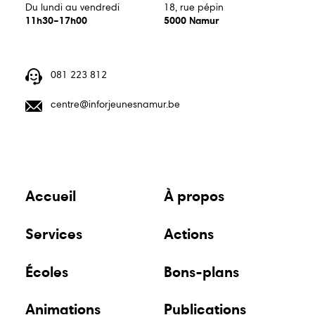
centre@inforjeunesnamur.be
Du lundi au vendredi
18, rue pépin
11h30–17h00
5000 Namur
081 223 812
Guide
Guide
Animations
centre@inforjeunesnamur.be
écoles
bons
plans
Du lundi au vendredi
18, rue pépin
11h30–17h00
5000 Namur
Publications
Points
relais
Accueil
À propos
Services
Actions
Écoles
Bons-plans
Animations
Publications