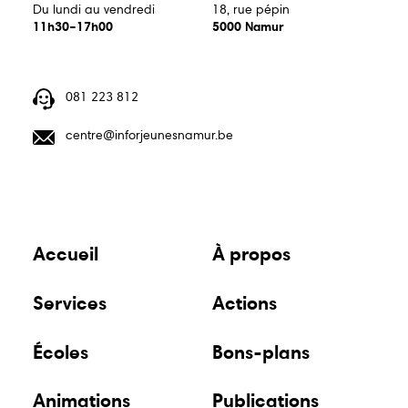
centre@inforjeunesnamur.be
Du lundi au vendredi
18, rue pépin
11h30–17h00
5000 Namur
081 223 812
Guide
Guide
Animations
centre@inforjeunesnamur.be
écoles
bons
plans
Du lundi au vendredi
18, rue pépin
11h30–17h00
5000 Namur
Publications
Points
relais
Accueil
À propos
Services
Actions
Écoles
Bons-plans
Animations
Publications