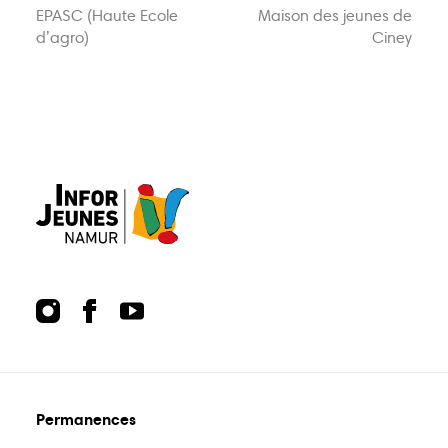
EPASC (Haute Ecole
Maison des jeunes de
Actions
Animations
d’agro)
Ciney
Points-relais
Écoles
Publications
Bons plans
Kots
Jobs
FAQ
Services
Contact
081 223 812
Permanences