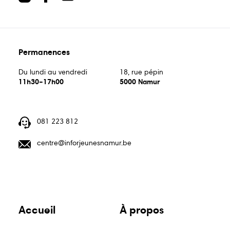
centre@inforjeunesnamur.be
Permanences
Du lundi au vendredi
18, rue pépin
11h30–17h00
5000 Namur
Du lundi au vendredi
18, rue pépin
Guide
Guide
Animations
11h30–17h00
5000 Namur
écoles
bons
081 223 812
plans
centre@inforjeunesnamur.be
Publications
Points
relais
Accueil
À propos