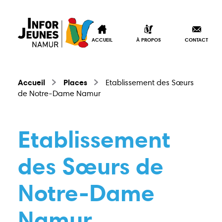
ACCUEIL
À PROPOS
CONTACT
Accueil
Places
Etablissement des Sœurs
de Notre-Dame Namur
Etablissement
des Sœurs de
Notre-Dame
Namur
Accueil
À propos