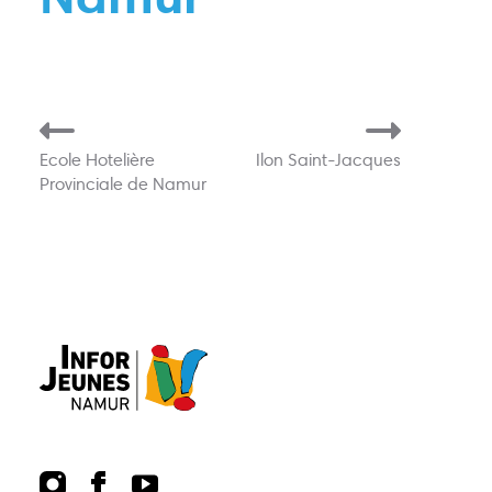
Actions
Animations
Points-relais
Écoles
Publications
Bons plans
Ecole Hotelière
Ilon Saint-Jacques
Provinciale de Namur
Kots
Jobs
FAQ
Services
Contact
081 223 812