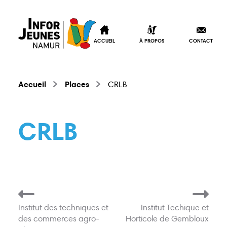
ACCUEIL
À PROPOS
CONTACT
Accueil
Places
CRLB
CRLB
Institut des techniques et
Institut Techique et
Accueil
À propos
des commerces agro-
Horticole de Gembloux