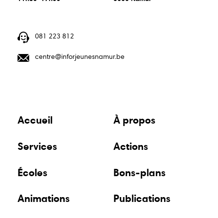
centre@inforjeunesnamur.be
081 223 812
centre@inforjeunesnamur.be
Guide
Guide
Animations
écoles
bons
plans
Du lundi au vendredi
18, rue pépin
11h30–17h00
5000 Namur
Publications
Points
Accueil
À propos
relais
Services
Actions
Écoles
Bons-plans
Animations
Publications