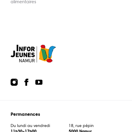
alimentaires
Actions
Animations
Points-relais
Écoles
Publications
Bons plans
Kots
Jobs
FAQ
Services
Contact
Permanences
081 223 812
Du lundi au vendredi
18, rue pépin
11h30–17h00
5000 Namur