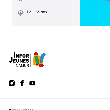
Publications
Points
12 – 26 ans
relais
Permanences