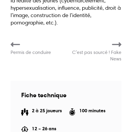
la réalité des jeunes (cyberharcèlement,
centre@inforjeunesnamur.be
hypersexualisation, influence, publicité, droit à
l’image, construction de l’identité,
pornographie, etc.).
Permis de conduire
C’est pas sourcé ! Fake
News
Du lundi au vendredi
18, rue pépin
11h30–17h00
5000 Namur
Fiche technique
2 à 25 joueurs
100 minutes
12 – 26 ans