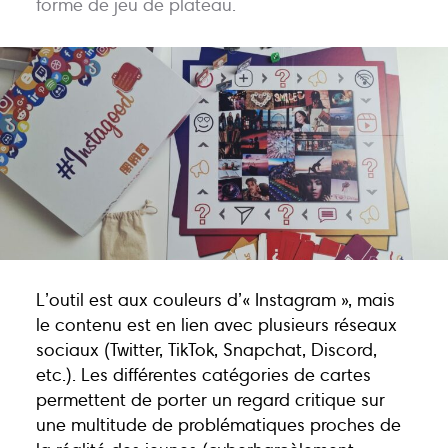
forme de jeu de plateau.
Actions
Animations
Points-relais
Écoles
Publications
Bons plans
Kots
Jobs
FAQ
Services
L’outil est aux couleurs d’« Instagram », mais
Contact
le contenu est en lien avec plusieurs réseaux
sociaux (Twitter, TikTok, Snapchat, Discord,
etc.). Les différentes catégories de cartes
permettent de porter un regard critique sur
081 223 812
une multitude de problématiques proches de